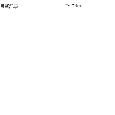
すべて表示
最新記事
挿し色 緑
こんにちは～ ふ
然気温が上がって
コメント