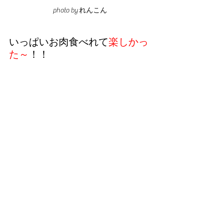
photo by れんこん
いっぱいお肉食べれて
楽しかっ
た～
！！
みんなも
BBQ
してみてね～！
バイバーイ～～～